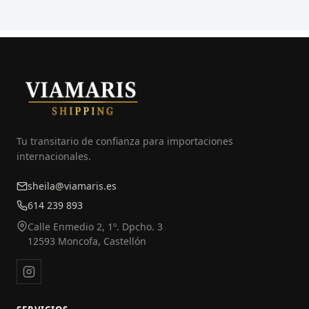
Tu transitario de confianza para importaciones
internacionales.
sheila@viamaris.es
614 239 893
Calle Enmedio 2, 1º. Dpcho. 3
12593 Moncofa, Castellón