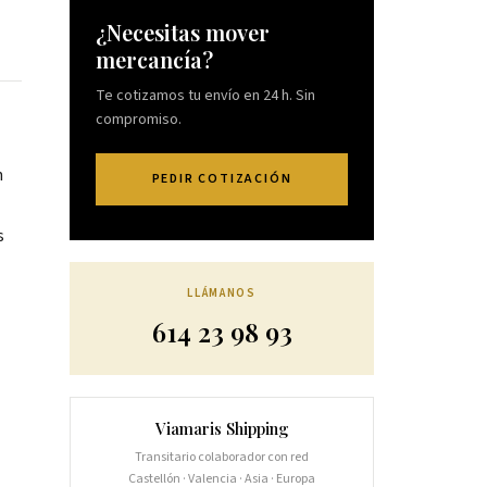
¿Necesitas mover
mercancía?
Te cotizamos tu envío en 24 h. Sin
compromiso.
n
PEDIR COTIZACIÓN
s
LLÁMANOS
614 23 98 93
Viamaris Shipping
Transitario colaborador con red
Castellón · Valencia · Asia · Europa