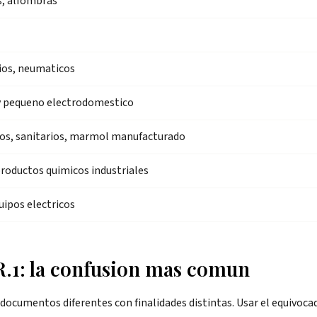
s, alfombras
ios, neumaticos
 y pequeno electrodomestico
os, sanitarios, marmol manufacturado
productos quimicos industriales
uipos electricos
R.1: la confusion mas comun
ocumentos diferentes con finalidades distintas. Usar el equivoca