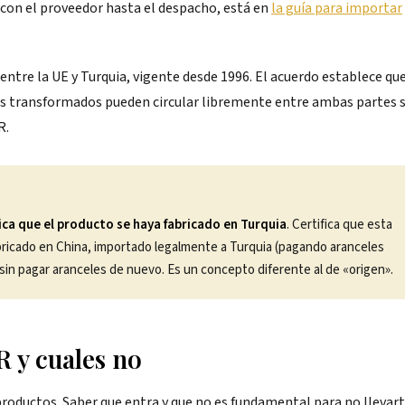
n con el proveedor hasta el despacho, está en
la guía para importar
 entre la UE y Turquia, vigente desde 1996. El acuerdo establece qu
las transformados pueden circular libremente entre ambas partes 
R.
fica que el producto se haya fabricado en Turquia
. Certifica que esta
fabricado en China, importado legalmente a Turquia (pagando aranceles
 sin pagar aranceles de nuevo. Es un concepto diferente al de «origen».
 y cuales no
roductos. Saber que entra y que no es fundamental para no llevar