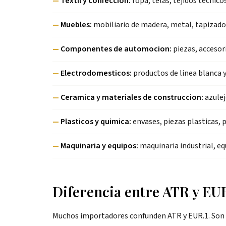
—
Textil y confeccion:
ropa, telas, tejidos tecnico
—
Muebles:
mobiliario de madera, metal, tapizado
—
Componentes de automocion:
piezas, accesor
—
Electrodomesticos:
productos de linea blanca
—
Ceramica y materiales de construccion:
azulej
—
Plasticos y quimica:
envases, piezas plasticas, 
—
Maquinaria y equipos:
maquinaria industrial, eq
Diferencia entre ATR y EU
Muchos importadores confunden ATR y EUR.1. Son d