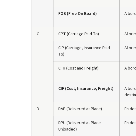
FOB (Free On Board)
A bord
C
CPT (Carriage Paid To)
Al pri
CIP (Carriage, Insurance Paid
Al pri
To)
CFR (Cost and Freight)
A bord
CIF (Cost, Insurance, Freight)
A bord
destin
D
DAP (Delivered at Place)
En des
DPU (Delivered at Place
En de
Unloaded)