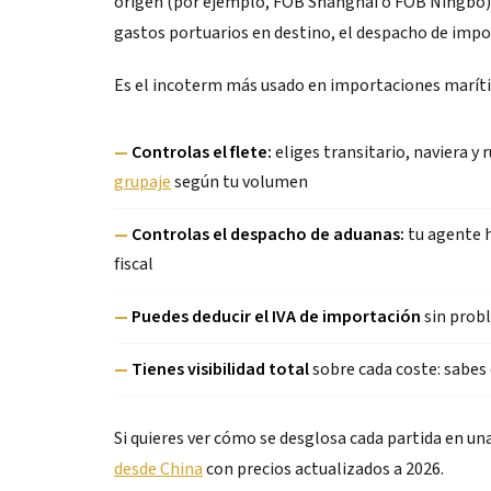
origen (por ejemplo, FOB Shanghai o FOB Ningbo). A
gastos portuarios en destino, el despacho de impor
Es el incoterm más usado en importaciones marítim
—
Controlas el flete:
eliges transitario, naviera y
grupaje
según tu volumen
—
Controlas el despacho de aduanas:
tu agente h
fiscal
—
Puedes deducir el IVA de importación
sin prob
—
Tienes visibilidad total
sobre cada coste: sabes
Si quieres ver cómo se desglosa cada partida en un
desde China
con precios actualizados a 2026.