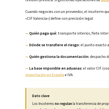
revisión prevista. Si gestionas operaciones de
adua
Cuando negocies con un proveedor, el incoterm qu
«CIF Valencia») define con precisión legal:
—
Quién paga qué:
transporte interior, flete inte
—
Dónde se transfiere el riesgo:
el punto exacto a
—
Quién gestiona la documentación:
despacho de
—
La base imponible en aduanas:
el valor CIF (co
importación en España
e IVA
Dato clave
Los Incoterms
no regulan
la transferencia de prop