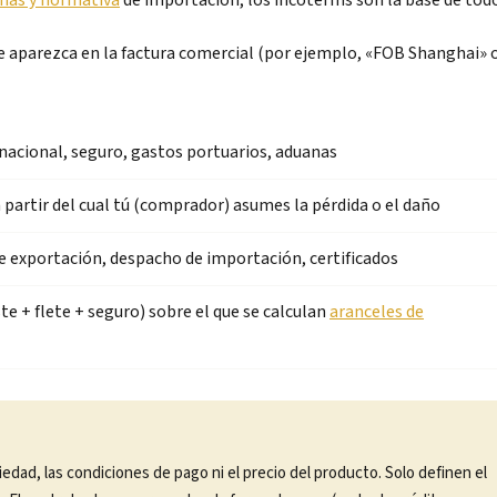
nas y normativa
de importación, los incoterms son la base de tod
e aparezca en la factura comercial (por ejemplo, «FOB Shanghai» 
rnacional, seguro, gastos portuarios, aduanas
 partir del cual tú (comprador) asumes la pérdida o el daño
 exportación, despacho de importación, certificados
ste + flete + seguro) sobre el que se calculan
aranceles de
iedad, las condiciones de pago ni el precio del producto. Solo definen el