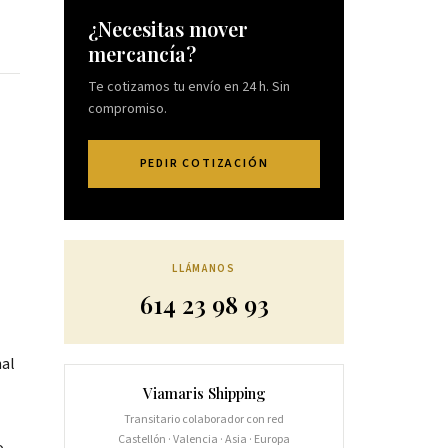
¿Necesitas mover
mercancía?
Te cotizamos tu envío en 24 h. Sin
compromiso.
PEDIR COTIZACIÓN
LLÁMANOS
614 23 98 93
nal
Viamaris Shipping
Transitario colaborador con red
Castellón · Valencia · Asia · Europa