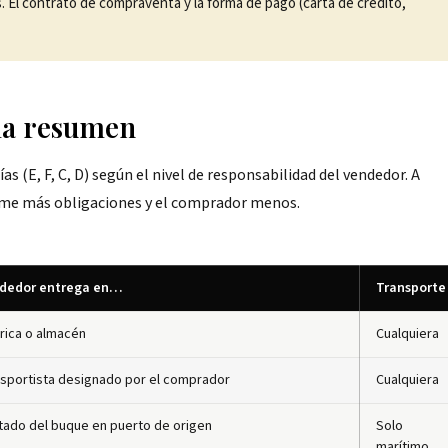
s. El contrato de compraventa y la forma de pago (carta de crédito,
bla resumen
 (E, F, C, D) según el nivel de responsabilidad del vendedor. A
ume más obligaciones y el comprador menos.
ndedor entrega en…
Transporte
rica o almacén
Cualquiera
nsportista designado por el comprador
Cualquiera
tado del buque en puerto de origen
Solo
marítimo