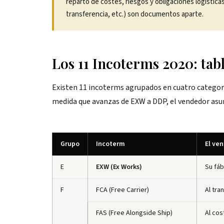
reparto de costes, riesgos y obligaciones logística
transferencia, etc.) son documentos aparte.
Los 11 Incoterms 2020: ta
Existen 11 incoterms agrupados en cuatro categorías
medida que avanzas de EXW a DDP, el vendedor as
Grupo
Incoterm
El ve
E
EXW (Ex Works)
Su fáb
F
FCA (Free Carrier)
Al tra
FAS (Free Alongside Ship)
Al cos