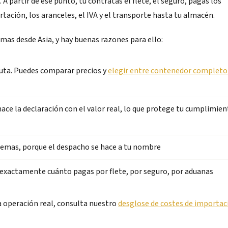
 partir de ese punto, tú contratas el flete, el seguro, pagas los
tación, los aranceles, el IVA y el transporte hasta tu almacén.
as desde Asia, y hay buenas razones para ello:
 ruta. Puedes comparar precios y
elegir entre contenedor completo
ace la declaración con el valor real, lo que protege tu cumplimie
lemas, porque el despacho se hace a tu nombre
 exactamente cuánto pagas por flete, por seguro, por aduanas
a operación real, consulta nuestro
desglose de costes de importac