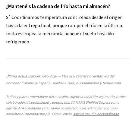
¿Mantenéis la cadena de frío hasta mi almacén?
Sí. Coordinamos temperatura controlada desde el origen
hasta la entrega final, porque romper el frío en la última
milla estropea la mercancía aunque el vuelo haya ido
refrigerado.
Última actualización: julio 2026 — Plazos y carriers orientativos del
corredor Colombia-España, sujetos a ruta, disponibilidad y temporada.
Tarifas y plazos orientativos del mercado, sujetos a variación según ruta, carrier
colaborador, disponibilidad y temporada. VIAMARIS SHIPPING opera como
agente IATA acreditado y transitario colaborador con red de carriers; no es
aerolínea ni operador propio. Para tu envío,
solicita estudio personalizado
.