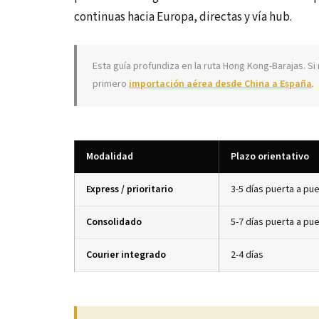
continuas hacia Europa, directas y vía hub.
Esta guía profundiza en la ruta Hong Kong-Barajas. S
primero
importación aérea desde China a España
.
Modalidad
Plazo orientativo
Express / prioritario
3-5 días puerta a pu
Consolidado
5-7 días puerta a pu
Courier integrado
2-4 días