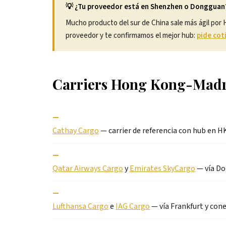
💡 ¿Tu proveedor está en Shenzhen o Dongguan
Mucho producto del sur de China sale más ágil por
proveedor y te confirmamos el mejor hub:
pide cot
Carriers Hong Kong-Mad
—
Cathay Cargo
— carrier de referencia con hub en H
—
Qatar Airways Cargo
y
Emirates SkyCargo
— vía Do
—
Lufthansa Cargo
e
IAG Cargo
— vía Frankfurt y con