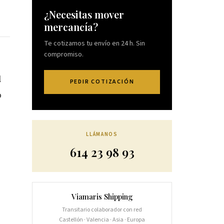
¿Necesitas mover
mercancía?
Te cotizamos tu envío en 24 h. Sin
compromiso.
l
PEDIR COTIZACIÓN
o
LLÁMANOS
614 23 98 93
Viamaris Shipping
Transitario colaborador con red
Castellón · Valencia · Asia · Europa