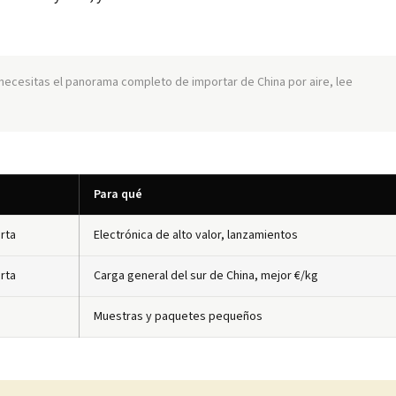
i necesitas el panorama completo de importar de China por aire, lee
Para qué
erta
Electrónica de alto valor, lanzamientos
erta
Carga general del sur de China, mejor €/kg
Muestras y paquetes pequeños