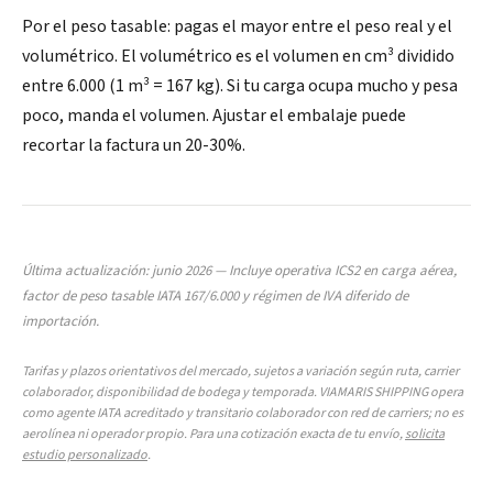
Por el peso tasable: pagas el mayor entre el peso real y el
volumétrico. El volumétrico es el volumen en cm³ dividido
entre 6.000 (1 m³ = 167 kg). Si tu carga ocupa mucho y pesa
poco, manda el volumen. Ajustar el embalaje puede
recortar la factura un 20-30%.
Última actualización: junio 2026 — Incluye operativa ICS2 en carga aérea,
factor de peso tasable IATA 167/6.000 y régimen de IVA diferido de
importación.
Tarifas y plazos orientativos del mercado, sujetos a variación según ruta, carrier
colaborador, disponibilidad de bodega y temporada. VIAMARIS SHIPPING opera
como agente IATA acreditado y transitario colaborador con red de carriers; no es
aerolínea ni operador propio. Para una cotización exacta de tu envío,
solicita
estudio personalizado
.