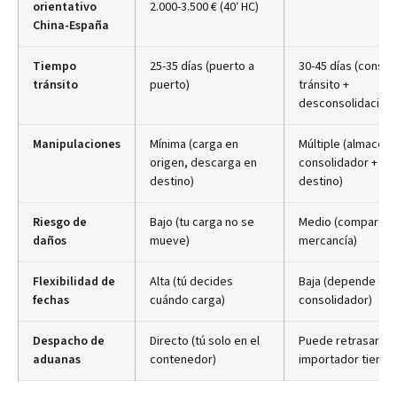
orientativo
2.000-3.500 € (40′ HC)
China-España
Tiempo
25-35 días (puerto a
30-45 días (consol
tránsito
puerto)
tránsito +
desconsolidación)
Manipulaciones
Mínima (carga en
Múltiple (almacén
origen, descarga en
consolidador + CF
destino)
destino)
Riesgo de
Bajo (tu carga no se
Medio (compartida
daños
mueve)
mercancía)
Flexibilidad de
Alta (tú decides
Baja (depende del
fechas
cuándo carga)
consolidador)
Despacho de
Directo (tú solo en el
Puede retrasarse s
aduanas
contenedor)
importador tiene i