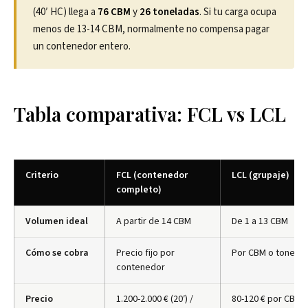
(40′ HC) llega a
76 CBM
y
26 toneladas
. Si tu carga ocupa
menos de 13-14 CBM, normalmente no compensa pagar
un contenedor entero.
Tabla comparativa: FCL vs LCL
Criterio
FCL (contenedor
LCL (grupaje)
completo)
Volumen ideal
A partir de 14 CBM
De 1 a 13 CBM
Cómo se cobra
Precio fijo por
Por CBM o tonelad
contenedor
Precio
1.200-2.000 € (20′) /
80-120 € por CBM