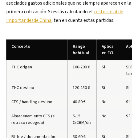
asociados gastos adicionales que no siempre aparecen en la
primera cotización. Si estás calculando el
coste total de
importar desde China
, ten en cuenta estas partidas:
Concepto
Rango
Aplica
Aplica
habitual
en FCL
THC origen
100-200 €
Sí
Sí (inc
tarifa
THC destino
120-250 €
Sí
Sí
CFS / handling destino
40-80 €
No
Sí
Almacenamiento CFS (si
5-15
No
Sí
retraso recogida)
€/CBM/día
BL fee / documentación
30-60 €
Sí
Sí