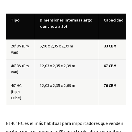
Tipo
Dimensiones internas (largo
Capacidad
x ancho x alto)
20′ DV (Dry
5,90 x 2,35 x 2,39 m
33 CBM
Van)
40′ DV (Dry
12,03 x 2,35 x 2,39 m
67 CBM
Van)
40′ HC
12,03 x 2,35 x 2,69 m
76 CBM
(High
Cube)
El 40′ HC es el más habitual para importadores que venden
en Amazon o ecommerce: 30 cm extra de altura permiten