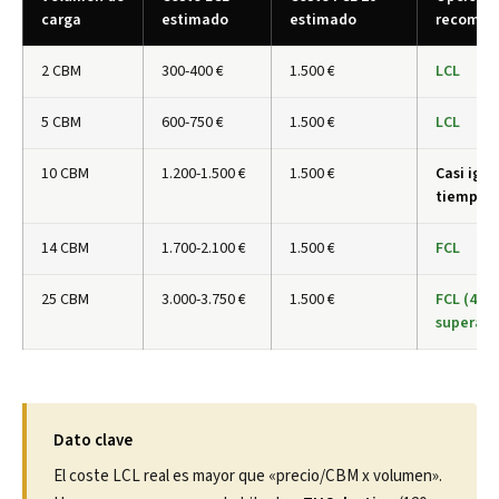
carga
estimado
estimado
recomen
2 CBM
300-400 €
1.500 €
LCL
5 CBM
600-750 €
1.500 €
LCL
10 CBM
1.200-1.500 €
1.500 €
Casi igua
tiempo)
14 CBM
1.700-2.100 €
1.500 €
FCL
25 CBM
3.000-3.750 €
1.500 €
FCL (40′ s
superas 
Dato clave
El coste LCL real es mayor que «precio/CBM x volumen».