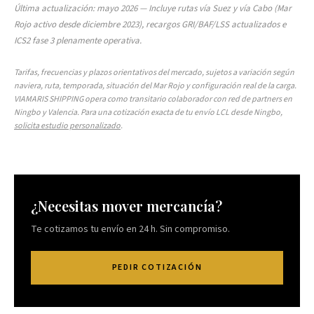
Última actualización: mayo 2026 — Incluye rutas vía Suez y vía Cabo (Mar
Rojo activo desde diciembre 2023), recargos GRI/BAF/LSS actualizados e
ICS2 fase 3 plenamente operativa.
Tarifas, frecuencias y plazos orientativos del mercado, sujetos a variación según
naviera, ruta, temporada, situación del Mar Rojo y configuración real de la carga.
VIAMARIS SHIPPING opera como transitario colaborador con red de partners en
Ningbo y Valencia. Para una cotización exacta de tu envío LCL desde Ningbo,
solicita estudio personalizado
.
¿Necesitas mover mercancía?
Te cotizamos tu envío en 24 h. Sin compromiso.
PEDIR COTIZACIÓN