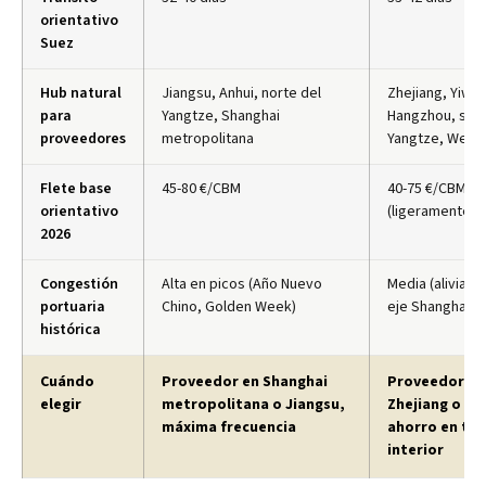
orientativo
Suez
Hub natural
Jiangsu, Anhui, norte del
Zhejiang, Yiwu,
para
Yangtze, Shanghai
Hangzhou, sur 
proveedores
metropolitana
Yangtze, Wenz
Flete base
45-80 €/CBM
40-75 €/CBM
orientativo
(ligeramente m
2026
Congestión
Alta en picos (Año Nuevo
Media (alivia c
portuaria
Chino, Golden Week)
eje Shanghai)
histórica
Cuándo
Proveedor en Shanghai
Proveedor en
elegir
metropolitana o Jiangsu,
Zhejiang o Yi
máxima frecuencia
ahorro en tru
interior