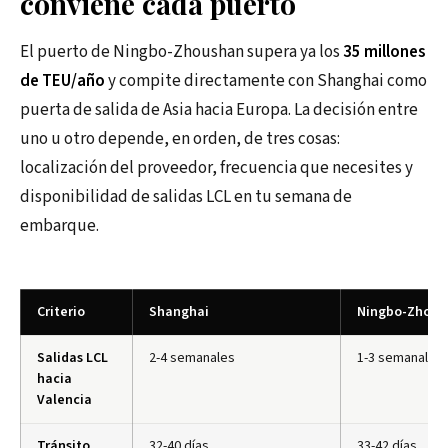
conviene cada puerto
El puerto de Ningbo-Zhoushan supera ya los
35 millones
de TEU/año
y compite directamente con Shanghai como
puerta de salida de Asia hacia Europa. La decisión entre
uno u otro depende, en orden, de tres cosas:
localización del proveedor, frecuencia que necesites y
disponibilidad de salidas LCL en tu semana de
embarque.
Criterio
Shanghai
Ningbo-Zhous
Salidas LCL
2-4 semanales
1-3 semanales
hacia
Valencia
Tránsito
32-40 días
33-42 días