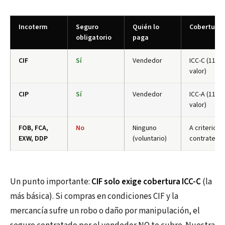
Incoterm
Seguro
Quién lo
Cobertura
obligatorio
paga
CIF
Sí
Vendedor
ICC-C (110%
valor)
CIP
Sí
Vendedor
ICC-A (110%
valor)
FOB, FCA,
No
Ninguno
A criterio d
EXW, DDP
(voluntario)
contrate
Un punto importante:
CIF solo exige cobertura ICC-C
(la
más básica). Si compras en condiciones CIF y la
mercancía sufre un robo o daño por manipulación, el