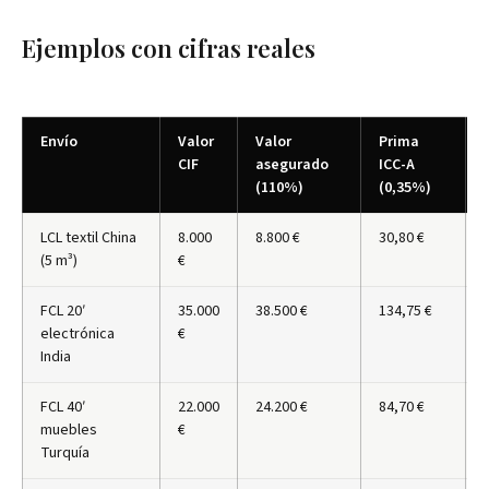
Ejemplos con cifras reales
Envío
Valor
Valor
Prima
CIF
asegurado
ICC-A
(110%)
(0,35%)
LCL textil China
8.000
8.800 €
30,80 €
(5 m³)
€
FCL 20′
35.000
38.500 €
134,75 €
electrónica
€
India
FCL 40′
22.000
24.200 €
84,70 €
muebles
€
Turquía