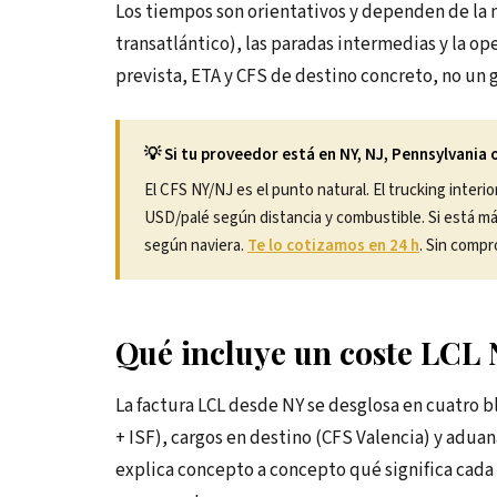
Los tiempos son orientativos y dependen de la
transatlántico), las paradas intermedias y la op
prevista, ETA y CFS de destino concreto, no un g
💡 Si tu proveedor está en NY, NJ, Pennsylvania
El CFS NY/NJ es el punto natural. El trucking inter
USD/palé según distancia y combustible. Si está más 
según naviera.
Te lo cotizamos en 24 h
. Sin compr
Qué incluye un coste LCL N
La factura LCL desde NY se desglosa en cuatro b
+ ISF), cargos en destino (CFS Valencia) y adua
explica concepto a concepto qué significa cada s