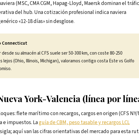
 naviera (MSC, CMA CGM, Hapag-Lloyd, Maersk dominan el tráfi
erativa del hub. Una cotización profesional indica naviera
enérico «12-18 días» sin desglose.
 o Connecticut
ior desde su almacén al CFS suele ser 50-300 km, con coste 80-250
lejos (Ohio, Illinois, Michigan), valoramos contigo costa Este vs Golfo
omiso.
ueva York-Valencia (línea por líne
loques: flete marítimo con recargos, cargos en origen (CFS NY
na e impuestos. La
guía de CBM, peso tasable y recargos LCL
igla; aquí van las cifras orientativas del mercado para esta rut