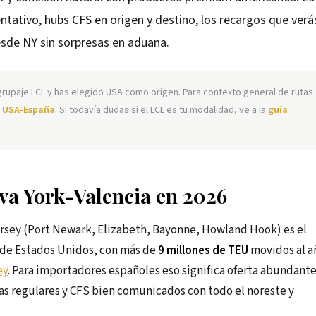
entativo, hubs CFS en origen y destino, los recargos que verá
esde NY sin sorpresas en aduana.
rupaje LCL y has elegido USA como origen. Para contexto general de rutas
o USA-España
. Si todavía dudas si el LCL es tu modalidad, ve a la
guía
eva York-Valencia en 2026
ersey (Port Newark, Elizabeth, Bayonne, Howland Hook) es el
 de Estados Unidos, con más de
9 millones de TEU
movidos al a
ey
. Para importadores españoles eso significa oferta abundant
das regulares y CFS bien comunicados con todo el noreste y