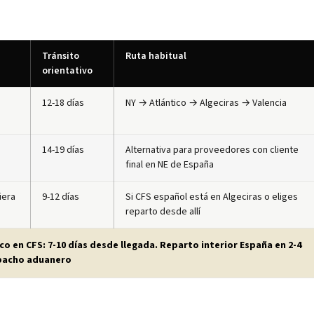
Tránsito
Ruta habitual
orientativo
12-18 días
NY → Atlántico → Algeciras → Valencia
14-19 días
Alternativa para proveedores con cliente
final en NE de España
iera
9-12 días
Si CFS español está en Algeciras o eliges
reparto desde allí
co en CFS: 7-10 días desde llegada. Reparto interior España en 2-4
spacho aduanero