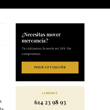
¿Necesitas mover
mercancía?
Te cotizamos tu envío en 24 h. Sin
compromiso.
PEDIR COTIZACIÓN
o
LLÁMANOS
614 23 98 93
s
ta