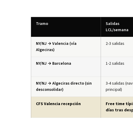
Tramo
Salidas
LCL/semana
NY/NJ → Valencia (vía
2-3 salidas
Algeciras)
NY/NJ → Barcelona
1-2 salidas
NY/NJ → Algeciras directo (sin
3-4 salidas (nav
desconsolidar)
principal)
CFS Valencia recepción
Free time típi
días tras de