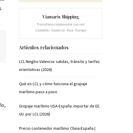
s
Viamaris Shipping
Transitario colaborador con red
Castellón · Valencia · Asia · Europa
Artículos relacionados
LCL Ningbo-Valencia: salidas, tránsito y tarifas
orientativas (2026)
Qué es LCL y cómo funciona el grupaje
marítimo paso a paso
ño,
Grupaje marítimo USA-España: importar de EE.
e
UU. por LCL (2026)
Precio contenedor marítimo China-España |