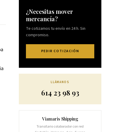
¿Necesitas mover
mercancía?
Te cotizamos tu envío en 24 h. Sin
compromiso.
pa
PEDIR COTIZACIÓN
ia
LLÁMANOS
614 23 98 93
Viamaris Shipping
Transitario colaborador con red