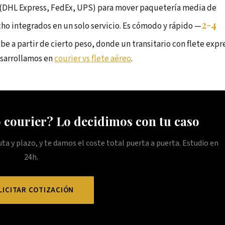
r (DHL Express, FedEx, UPS) para mover paquetería media de
2-4
ho integrados en un solo servicio. Es cómodo y rápido —
be a partir de cierto peso, donde un transitario con flete expr
esarrollamos en
courier vs flete aéreo
.
 courier? Lo decidimos con tu caso
 y plazo, y te damos el coste total puerta a puerta. Estudio en
24h.
LICITAR COTIZACIÓN