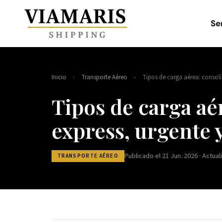
Se
Inicio
›
Transporte Aéreo
›
Tipos de carga aérea: consoli
Tipos de carga aé
express, urgente 
Publicado el 21 Jun. 2026 · Actual
TRANSPORTE AÉREO