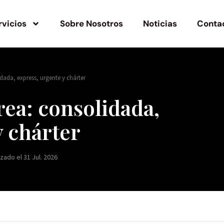
rvicios
Sobre Nosotros
Noticias
Conta
dada, express, urgente y chárter
rea: consolidada,
y chárter
izado el 31 Jul. 2026