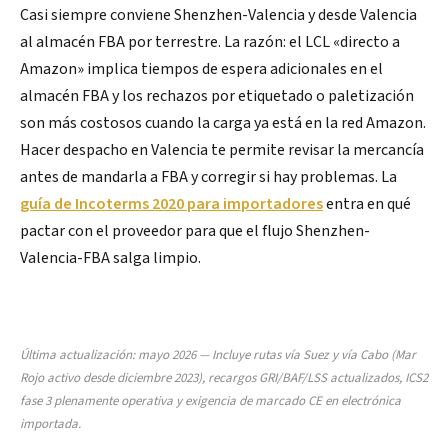
Casi siempre conviene Shenzhen-Valencia y desde Valencia
al almacén FBA por terrestre. La razón: el LCL «directo a
Amazon» implica tiempos de espera adicionales en el
almacén FBA y los rechazos por etiquetado o paletización
son más costosos cuando la carga ya está en la red Amazon.
Hacer despacho en Valencia te permite revisar la mercancía
antes de mandarla a FBA y corregir si hay problemas. La
guía de Incoterms 2020 para importadores
entra en qué
pactar con el proveedor para que el flujo Shenzhen-
Valencia-FBA salga limpio.
Última actualización: mayo 2026 — Incluye rutas vía Suez y vía Cabo (Mar
Rojo activo desde diciembre 2023), recargos GRI/BAF/LSS actualizados, ICS2
fase 3 plenamente operativa y exigencia de marcado CE en electrónica
importada.