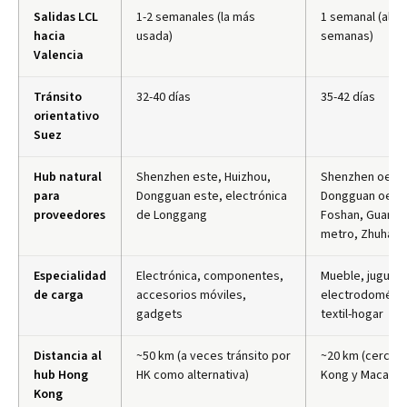
Salidas LCL
1-2 semanales (la más
1 semanal (alte
hacia
usada)
semanas)
Valencia
Tránsito
32-40 días
35-42 días
orientativo
Suez
Hub natural
Shenzhen este, Huizhou,
Shenzhen oest
para
Dongguan este, electrónica
Dongguan oest
proveedores
de Longgang
Foshan, Guang
metro, Zhuhai
Especialidad
Electrónica, componentes,
Mueble, juguet
de carga
accesorios móviles,
electrodomésti
gadgets
textil-hogar
Distancia al
~50 km (a veces tránsito por
~20 km (cercan
hub Hong
HK como alternativa)
Kong y Macao)
Kong