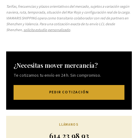
Tarifas, frecuencias y plazos orientativos del mercado, sujetos a variación según
naviera, ruta, temporada, situación del Mar Rojo y configuración real de la carga.
VIAMARIS SHIPPING opera como transitario colaborador con red de partners en
Shenzhen y Valencia. Para una cotización exacta de tu envío LCL desde
Shenzhen,
solicita estudio personalizado
.
¿Necesitas mover mercancía?
Te cotizamos tu envío en 24 h. Sin compromiso.
PEDIR COTIZACIÓN
LLÁMANOS
614 23 98 93